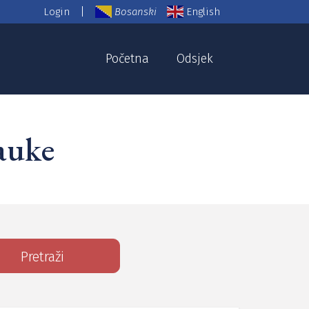
|
Login
Bosanski
English
Početna
Odsjek
auke