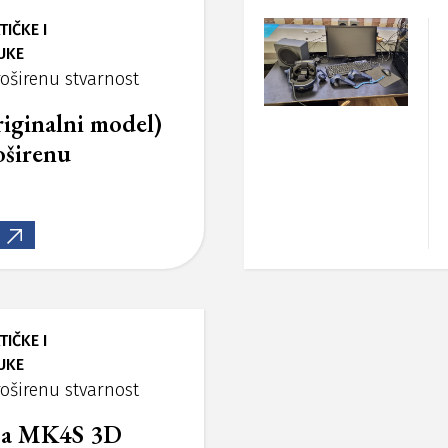
IČKE I
UKE
roširenu stvarnost
iginalni model)
oširenu
IČKE I
UKE
roširenu stvarnost
usa MK4S 3D