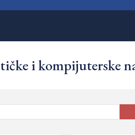
ičke i kompijuterske n
Search
for: