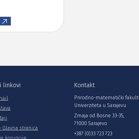
i linkovi
Kontakt
Prirodno-matematički fakult
ail
Univerziteta u Sarajevu
stava
Zmaja od Bosne 33-35,
aji
71000 Sarajevo
 Glavna stranica
+387 (0)33 723 723
va korupcije