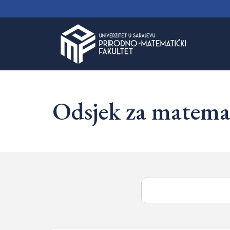
Naučnoistraživačka oprema
Odsjek za matemat