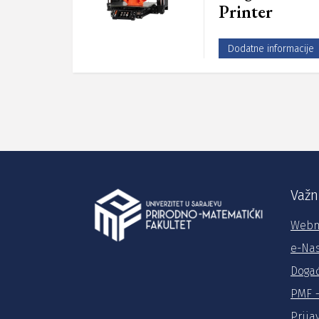
Printer
Dodatne informacije
Važn
Webm
e-Na
Događ
PMF –
Prija