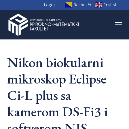
|
Login
Bosanski
English
Naučnoistraživačka oprema
Nikon biokularni
mikroskop Eclipse
Ci-L plus sa
kamerom DS-Fi3 i
softverom NIS