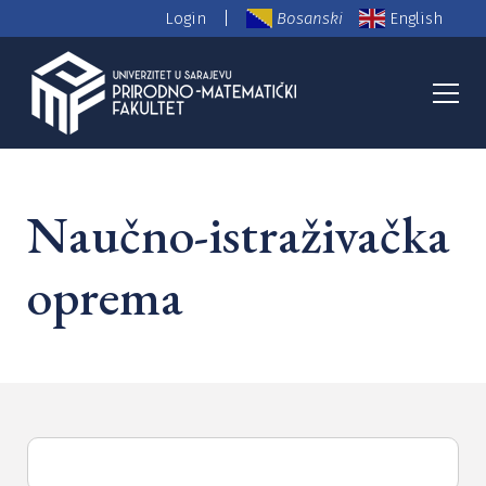
|
Login
Bosanski
English
Naučnoistraživačka oprema
Naučno-istraživačka
oprema