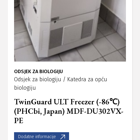
ODSJEK ZA BIOLOGIJU
Odsjek za biologiju / Katedra za opću
biologiju
TwinGuard ULT Freezer (-86℃)
(PHCbi, Japan) MDF-DU302VX-
PE
Dodatne informacije